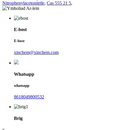
Nitrophenylacetonitrile
,
Cas 555 21 5
,
E-bost
E-bost
xinchem@xinchem.com
Whatsapp
whatsapp
8618049800532
Brig
x