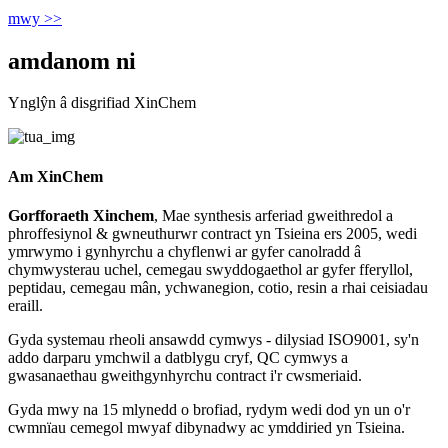
mwy >>
amdanom ni
Ynglŷn â disgrifiad XinChem
Am XinChem
Gorfforaeth Xinchem
, Mae synthesis arferiad gweithredol a
phroffesiynol & gwneuthurwr contract yn Tsieina ers 2005, wedi
ymrwymo i gynhyrchu a chyflenwi ar gyfer canolradd â
chymwysterau uchel, cemegau swyddogaethol ar gyfer fferyllol,
peptidau, cemegau mân, ychwanegion, cotio, resin a rhai ceisiadau
eraill.
Gyda systemau rheoli ansawdd cymwys - dilysiad ISO9001, sy'n
addo darparu ymchwil a datblygu cryf, QC cymwys a
gwasanaethau gweithgynhyrchu contract i'r cwsmeriaid.
Gyda mwy na 15 mlynedd o brofiad, rydym wedi dod yn un o'r
cwmnïau cemegol mwyaf dibynadwy ac ymddiried yn Tsieina.