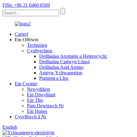
Ffôn: +86 21 6460 6569
Cartref
Ein Offrwm
Technoleg
Cynhyrchion
Deilliadau Aromatig a Heterocyclic
Deilliadau Cadwyn Llinol
Deilliadau Asid Amino
Amryw Ychwanegion
Pigment a Lliw
Ein Cwmni
Newyddion
Ein Diwylliant
Ein Tîm
Pam Dewiswch Ni
Ein Hanes
Cysylltwch â Ni
English