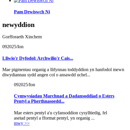
Pam Dewiswch Ni
newyddion
Gorfforaeth Xinchem
09
2025/Ion
Lliwio'r Dyfodol: Archwilio'r Cais...
Mae pigmentau organig a llifynnau toddyddion yn hanfodol mewn
diwydiannau sydd angen col o ansawdd uchel...
09
2025/Ion
Cymwysiadau Marchnad a Dadansoddiad o Esters
Pentyl a Pherthnasoedd...
Mae esters pentyl a'u cyfansoddion cysylltiedig, fel
asetad pentyl a fformat pentyl, yn organig ...
mwy >>