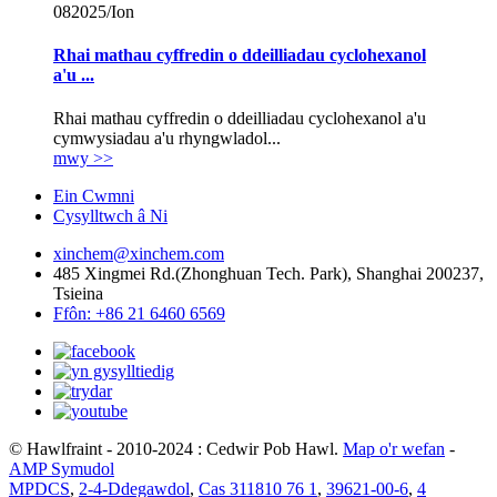
08
2025/Ion
Rhai mathau cyffredin o ddeilliadau cyclohexanol
a'u ...
Rhai mathau cyffredin o ddeilliadau cyclohexanol a'u
cymwysiadau a'u rhyngwladol...
mwy >>
Ein Cwmni
Cysylltwch â Ni
xinchem@xinchem.com
485 Xingmei Rd.(Zhonghuan Tech. Park), Shanghai 200237,
Tsieina
Ffôn: +86 21 6460 6569
© Hawlfraint - 2010-2024 : Cedwir Pob Hawl.
Map o'r wefan
-
AMP Symudol
MPDCS
,
2-4-Ddegawdol
,
Cas 311810 76 1
,
39621-00-6
,
4