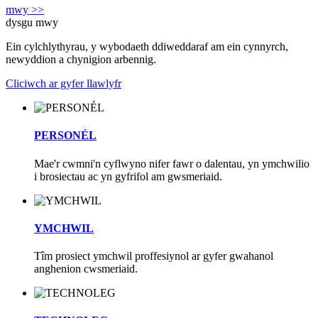
mwy >>
dysgu mwy
Ein cylchlythyrau, y wybodaeth ddiweddaraf am ein cynnyrch,
newyddion a chynigion arbennig.
Cliciwch ar gyfer llawlyfr
PERSONÉL
Mae'r cwmni'n cyflwyno nifer fawr o dalentau, yn ymchwilio
i brosiectau ac yn gyfrifol am gwsmeriaid.
YMCHWIL
Tîm prosiect ymchwil proffesiynol ar gyfer gwahanol
anghenion cwsmeriaid.